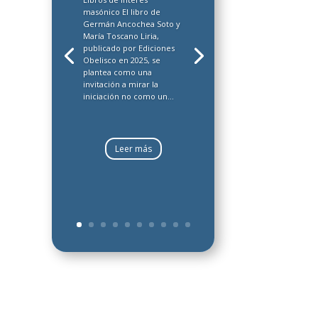
masónico El libro de
Germán Ancochea Soto y
María Toscano Liria,
publicado por Ediciones
Obelisco en 2025, se
plantea como una
invitación a mirar la
iniciación no como un...
Leer más