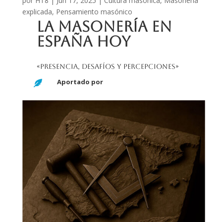
por
HT8
|
Jun 17, 2025
|
Cultura masónica
,
Masonería
explicada
,
Pensamiento masónico
La masonería en
España hoy
«Presencia, desafíos y percepciones»
Aportado por
