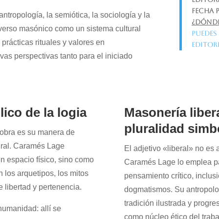
Fecha 
tropología, la semiótica, la sociología y la
¿Dónde
iverso masónico como un sistema cultural
Puedes 
prácticas rituales y valores en
editor
as perspectivas tanto para el iniciado
ico de la logia
Masonería liber
pluralidad simb
 obra es su manera de
ural. Caramés Lage
El adjetivo «liberal» no es
n espacio físico, sino como
Caramés Lage lo emplea par
 los arquetipos, los mitos
pensamiento crítico, inclus
e libertad y pertenencia.
dogmatismos. Su antropolog
tradición ilustrada y progre
 humanidad: allí se
como núcleo ético del trabaj