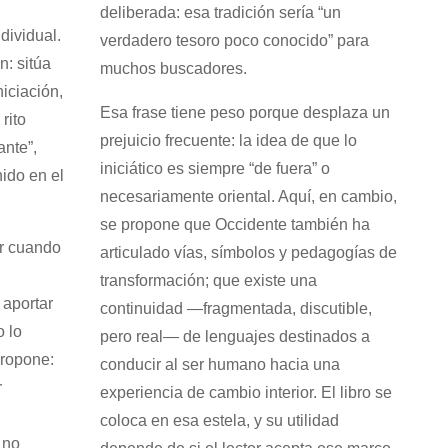
deliberada: esa tradición sería “un
dividual.
verdadero tesoro poco conocido” para
: sitúa
muchos buscadores.
niciación,
Esa frase tiene peso porque desplaza un
rito
prejuicio frecuente: la idea de que lo
nte”,
iniciático es siempre “de fuera” o
ido en el
necesariamente oriental. Aquí, en cambio,
se propone que Occidente también ha
or cuando
articulado vías, símbolos y pedagogías de
transformación; que existe una
 aportar
continuidad —fragmentada, discutible,
o lo
pero real— de lenguajes destinados a
propone:
conducir al ser humano hacia una
r
experiencia de cambio interior. El libro se
coloca en esa estela, y su utilidad
 no