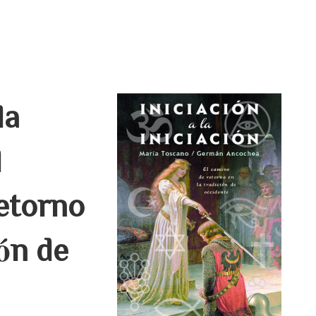
la
l
etorno
ión de