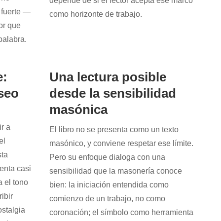
depende de si el lector acepta ese marco
 fuerte —
como horizonte de trabajo.
or que
palabra.
e:
Una lectura posible
eseo
desde la sensibilidad
masónica
ir a
El libro no se presenta como un texto
el
masónico, y conviene respetar ese límite.
sta
Pero su enfoque dialoga con una
enta casi
sensibilidad que la masonería conoce
 el tono
bien: la iniciación entendida como
ibir
comienzo de un trabajo, no como
ostalgia
coronación; el símbolo como herramienta