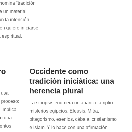
nomina “tradición
e un material
n la intención
en quiere iniciarse
 espiritual.
ro
Occidente como
tradición iniciática: una
herencia plural
e usa
 proceso:
La sinopsis enumera un abanico amplio:
 implica
misterios egipcios, Eleusis, Mitra,
mo una
pitagorismo, esenios, cábala, cristianismo
entos
e islam. Y lo hace con una afirmación