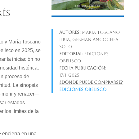
rés
Autores:
María Toscano
Liria, German Ancochea
to y María Toscano
Soto
belisco en 2025, se
Editorial:
Ediciones
ar la iniciación no
Obelisco
iosidad histórica,
Fecha publicación:
17/11/2025
 un proceso de
¿Dónde puede comprarse?
nitud. La sinopsis
Ediciones Obelisco
 —morir y renacer—
esar estados
r los límites de la
e encierra en una