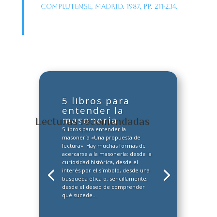
Complutense, Madrid. 1987, pp. 211-234.
5 libros para
entender la
masonería
Lecturas recomendadas
5 libros para entender la
masonería «Una propuesta de
lectura» Hay muchas formas de
acercarse a la masonería: desde la
curiosidad histórica, desde el
interés por el símbolo, desde una
búsqueda ética o, sencillamente,
desde el deseo de comprender
qué sucede...