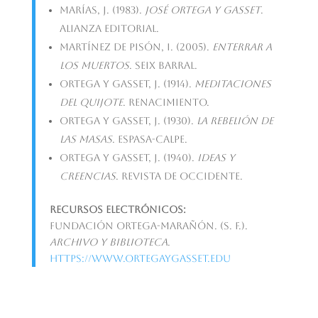
Marías, J. (1983).
José Ortega y Gasset
.
Alianza Editorial.
Martínez de Pisón, I. (2005).
Enterrar a
los muertos
. Seix Barral.
Ortega y Gasset, J. (1914).
Meditaciones
del Quijote
. Renacimiento.
Ortega y Gasset, J. (1930).
La rebelión de
las masas
. Espasa-Calpe.
Ortega y Gasset, J. (1940).
Ideas y
creencias
. Revista de Occidente.
Recursos electrónicos:
Fundación Ortega-Marañón. (s. f.).
Archivo y biblioteca
.
https://www.ortegaygasset.edu