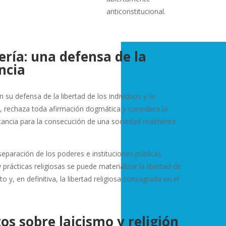
anticonstitucional.
ría: una defensa de la
ncia
u defensa de la libertad de los individuos y la
 rechaza toda afirmación dogmática y considera la
ortancia para la consecución de una sociedad realmente
 separación de los poderes e instituciones públicas
 prácticas religiosas se puede materializar la libertad de
o y, en definitiva, la libertad religiosa consagrada en el
 sobre laicismo y religión