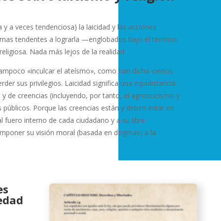
 y a veces tendenciosa) la laicidad y las acciones
 normas tendentes a lograrla —englobados bajo el término
eligiosa. Nada más lejos de la realidad.
 tampoco «inculcar el ateísmo», como han dicho ciertos
der sus privilegios. Laicidad significa una equidistancia
s y de creencias (incluyendo, por tanto, el agnosticismo y
s públicos. Porque las creencias están y deben estar en
al fuero interno de cada ciudadano y a su libre
 imponer su visión moral (basada en dogmas) a la
es
edad