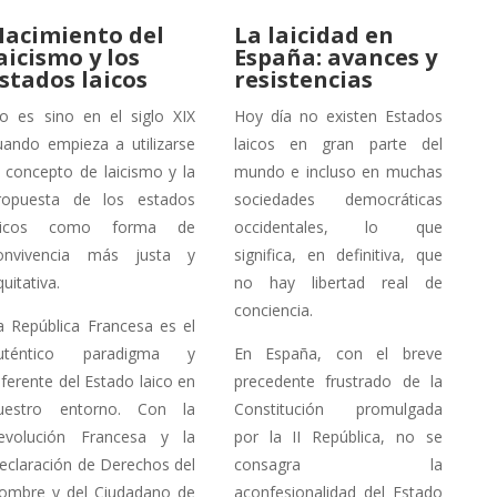
acimiento del
La laicidad en
aicismo y los
España: avances y
stados laicos
resistencias
o es sino en el siglo XIX
Hoy día no existen Estados
uando empieza a utilizarse
laicos en gran parte del
l concepto de laicismo y la
mundo e incluso en muchas
ropuesta de los estados
sociedades democráticas
aicos como forma de
occidentales, lo que
onvivencia más justa y
significa, en definitiva, que
quitativa.
no hay libertad real de
conciencia.
a República Francesa es el
uténtico paradigma y
En España, con el breve
eferente del Estado laico en
precedente frustrado de la
uestro entorno. Con la
Constitución promulgada
evolución Francesa y la
por la II República, no se
eclaración de Derechos del
consagra la
ombre y del Ciudadano de
aconfesionalidad del Estado