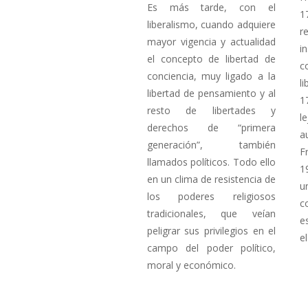
Es más tarde, con el
1
liberalismo, cuando adquiere
r
mayor vigencia y actualidad
i
el concepto de libertad de
c
conciencia, muy ligado a la
l
libertad de pensamiento y al
1
resto de libertades y
l
derechos de “primera
a
generación”, también
F
llamados políticos. Todo ello
1
en un clima de resistencia de
u
los poderes religiosos
c
tradicionales, que veían
e
peligrar sus privilegios en el
e
campo del poder político,
moral y económico.