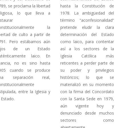
789, se proclama la libertad
hasta la Constitución de
eligiosa, lo que lleva a
1978. La ambigüedad del
nstaurar
término “aconfesionalidad”
onstitucionalmente la
pretende eludir la clara
ibertad de culto a partir de
determinación del Estado
791. Pero estábamos aún
como laico, para contentar
ejos de un Estado
así a los sectores de la
uténticamente laico. En
Iglesia Católica más
rancia, no es sino hasta
reticentes a perder parte de
905 cuando se produce
su poder y privilegios
na separación real,
históricos; lo que se
onstitucionalmente
materializó en su momento
stipulada, entre la Iglesia y
con la firma del Concordato
l Estado.
con la Santa Sede en 1979,
aún vigente hoy y
denunciado desde muchos
sectores como
abiertamente