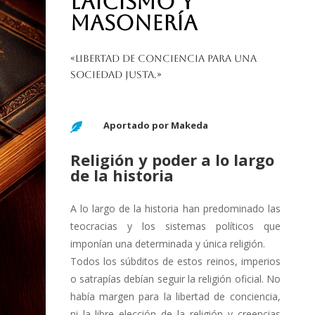
LAICISMO Y
MASONERÍA
«Libertad de conciencia para una
sociedad justa.»
Aportado por Makeda

Religión y poder a lo largo
de la historia
A lo largo de la historia han predominado las
teocracias y los sistemas políticos que
imponían una determinada y única religión.
Todos los súbditos de estos reinos, imperios
o satrapías debían seguir la religión oficial. No
había margen para la libertad de conciencia,
ni la libre elección de la religión y creencias