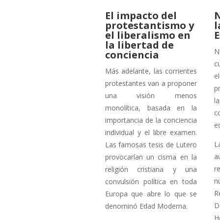
El impacto del
N
protestantismo y
l
el liberalismo en
E
la libertad de
N
conciencia
c
Más adelante, las corrientes
e
protestantes van a proponer
p
una visión menos
l
monolítica, basada en la
c
importancia de la conciencia
e
individual y el libre examen.
L
Las famosas tesis de Lutero
a
provocarían un cisma en la
r
religión cristiana y una
n
convulsión política en toda
R
Europa que abre lo que se
D
denominó Edad Moderna.
H