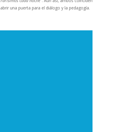
 rarísimos cada noche”
. Aun así, ambos coinciden
brir una puerta para el diálogo y la pedagogía.