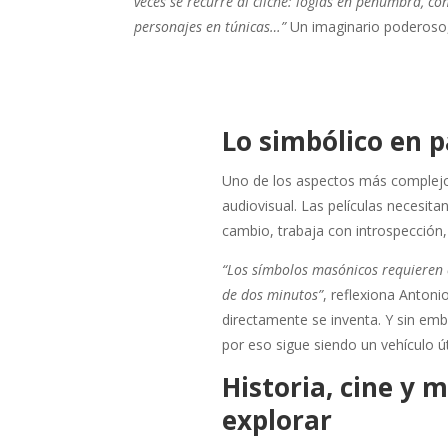
veces se recurre al cliché: logias en penumbra, co
personajes en túnicas…”
Un imaginario poderoso,
Lo simbólico en p
Uno de los aspectos más complejo
audiovisual. Las películas necesita
cambio, trabaja con introspección, 
“Los símbolos masónicos requieren 
de dos minutos”
, reflexiona Antoni
directamente se inventa. Y sin emba
por eso sigue siendo un vehículo út
Historia, cine y 
explorar