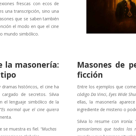
lexiones frescas con ecos de
es una transcripción, sino una
 masones que se saben también
ención el modo en que el cine
io mundo simbólico.
e la masonería:
Masones de pel
otipo
ficción
 dramas históricos, el cine ha
Entre los ejemplos que come
cargado de secretos. Silvia
código Da Vinci
,
Eyes Wide Shu
 el lenguaje simbólico de la
ellas, la masonería aparec
“Es normal que el cine quiera
ingrediente de misterio o pode
menta.
Silvia lo resume con ironía:
 se muestra es fiel.
“Muchas
pensaríamos que todos los 