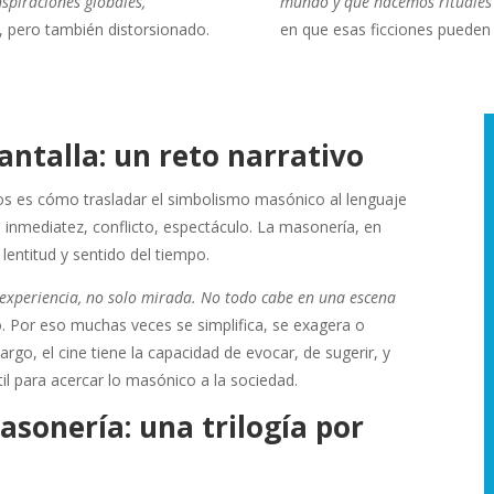
nspiraciones globales,
mundo y que hacemos rituales
 pero también distorsionado.
en que esas ficciones pueden a
antalla: un reto narrativo
s es cómo trasladar el simbolismo masónico al lenguaje
n inmediatez, conflicto, espectáculo. La masonería, en
lentitud y sentido del tiempo.
experiencia, no solo mirada. No todo cabe en una escena
o. Por eso muchas veces se simplifica, se exagera o
rgo, el cine tiene la capacidad de evocar, de sugerir, y
il para acercar lo masónico a la sociedad.
masonería: una trilogía por