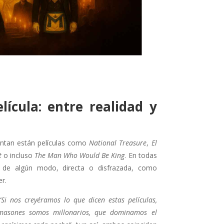
ícula: entre realidad y
ntan están películas como
National Treasure
,
El
t
o incluso
The Man Who Would Be King
. En todas
e de algún modo, directa o disfrazada, como
r.
“Si nos creyéramos lo que dicen estas películas,
masones somos millonarios, que dominamos el