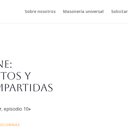
Sobre nosotros
Masonería universal
Solicitar
ne:
etos y
mpartidas
r
, episodio 10
»
COLUMNAS