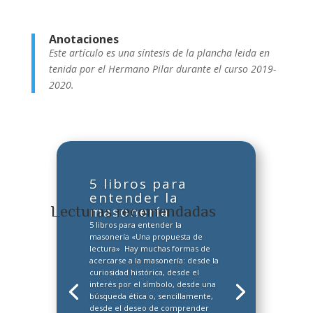
Anotaciones
Este artículo es una síntesis de la plancha leida en
tenida por el Hermano Pilar durante el curso 2019-
2020.
5 libros para
entender la
Lecturas recomendadas
masonería
5 libros para entender la
masonería «Una propuesta de
lectura» Hay muchas formas de
acercarse a la masonería: desde la
curiosidad histórica, desde el
interés por el símbolo, desde una
búsqueda ética o, sencillamente,
desde el deseo de comprender