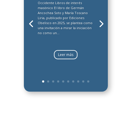
Occidente Libros de interés
masónico El libro de Germán
Ancochea Soto y María Toscano
Liria, publicado por Ediciones
Obelisco en 2025, se plantea como
una invitación a mirar la iniciación
no como un...
Leer más