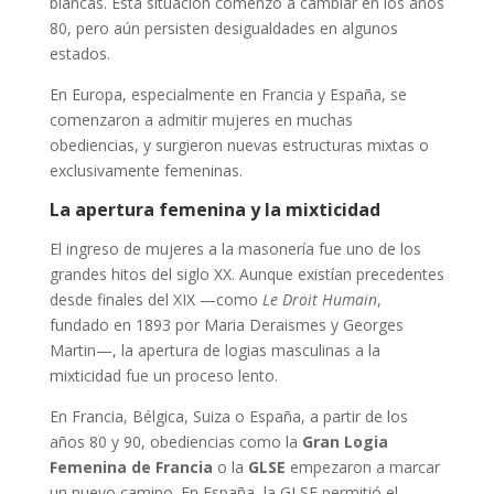
blancas. Esta situación comenzó a cambiar en los años
80, pero aún persisten desigualdades en algunos
estados.
En Europa, especialmente en Francia y España, se
comenzaron a admitir mujeres en muchas
obediencias, y surgieron nuevas estructuras mixtas o
exclusivamente femeninas.
La apertura femenina y la mixticidad
El ingreso de mujeres a la masonería fue uno de los
grandes hitos del siglo XX. Aunque existían precedentes
desde finales del XIX —como
Le Droit Humain
,
fundado en 1893 por Maria Deraismes y Georges
Martin—, la apertura de logias masculinas a la
mixticidad fue un proceso lento.
En Francia, Bélgica, Suiza o España, a partir de los
años 80 y 90, obediencias como la
Gran Logia
Femenina de Francia
o la
GLSE
empezaron a marcar
un nuevo camino. En España, la GLSE permitió el